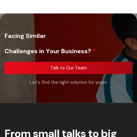
F
a
c
i
n
g
S
i
m
i
l
a
r
C
h
a
l
l
e
n
g
e
s
i
n
Y
o
u
r
B
u
s
i
n
e
s
s
?
*
Talk to Our Team
Let's find the right solution for yours.
From small talks to big