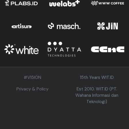
#V15ION
15th Years WIT.ID
Privacy & Policy
Est 2010. WIT.ID (PT.
Wahana Informasi dan
Teknologi)