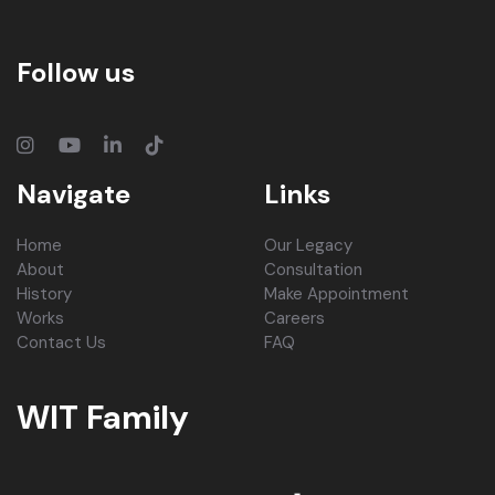
Follow us
Navigate
Links
Home
Our Legacy
About
Consultation
History
Make Appointment
Works
Careers
Contact Us
FAQ
WIT Family