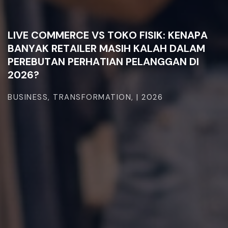
L
I
V
E
C
O
M
M
E
R
C
E
V
S
T
O
K
O
F
I
S
I
K
:
K
E
N
A
P
A
B
A
N
Y
A
K
R
E
T
A
I
L
E
R
M
A
S
I
H
K
A
L
A
H
D
A
L
A
M
P
E
R
E
B
U
T
A
N
P
E
R
H
A
T
I
A
N
P
E
L
A
N
G
G
A
N
D
I
2
0
2
6
?
BUSINESS,
TRANSFORMATION,
|
2026