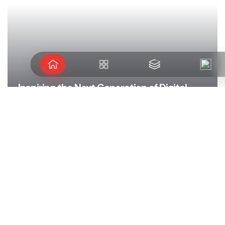
Inspiring the Next Generation of Digital
Talent
WITLIFE
EDUCATION
TECH
2026
Let's take journey extraordinary
together